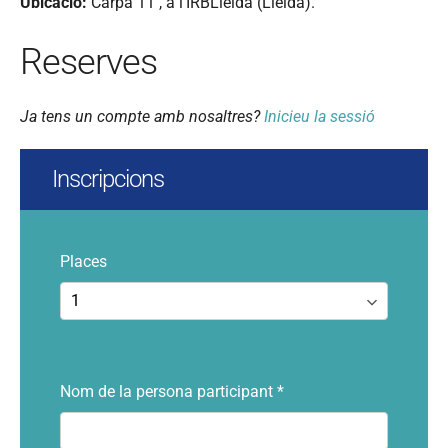
Ubicació:
Carpa 11 , a l’IRBLleida (Lleida).
Reserves
Ja tens un compte amb nosaltres?
Inicieu la sessió
inscripcions
Places
Nom de la persona participant
*