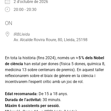
2 d'octubre de 2026
20:00 - 20:30
Download ICS
Google Calendar
iCalendar
Office 365
Outlook Live
ON
IRBLleida
Av. Alcalde Rovira Roure, 80, Lleida, 25198
En tota la història (fins 2024), només un
≈ 5 % dels Nobel
de ciència
han estat per dones (física 5 dones, química 8,
medicina 13 sobre centenars de premis). En aquest taller
reflexionarem sobre el biaix de gènere en la ciència i
incentivarem l’esperit crític amb un joc de rol.
Edat recomanada:
De 15 a 18 anys.
Durada de l’activitat:
30 minuts.
Màxim 6 assistents per sessió.